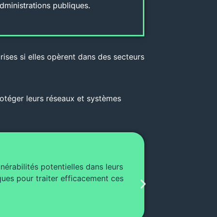
dministrations publiques.
rises si elles opèrent dans des secteurs
otéger leurs réseaux et systèmes
Politiques de
nérabilités potentielles dans leurs
La mise en œuv
ques pour traiter efficacement ces
des utilisateur