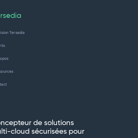
rsedia
ision Tersedia
nts
ropos
sources
tact
ncepteur de solutions
lti-cloud sécurisées pour