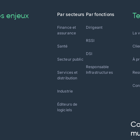
Par secteurs
Par fonctions
s enjeux
Te
Finance et
Dirigeant
assurance
La v
RSSI
Santé
Clie
DSI
Secteur public
À p
Responsable
Services et
Infrastructures
Res
distribution
Con
Industrie
Éditeurs de
logiciels
Co
mu