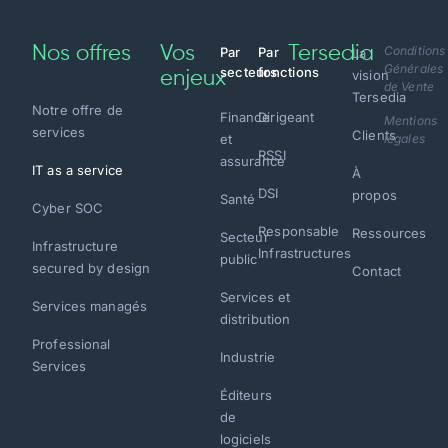
Nos offres
Vos
Tersedia
Conditions
Par
Par
La
Générales
secteurs
fonctions
vision
enjeux
de Vente
Tersedia
Notre offre de
Finance
Dirigeant
Mentions
services
Clients
et
légales
RSSI
assurance
IT as a service
À
DSI
propos
Santé
Cyber SOC
Responsable
Ressources
Secteur
Infrastructure
Infrastructures
public
secured by design
Contact
Services et
Services managés
distribution
Professional
Industrie
Services
Éditeurs
de
logiciels