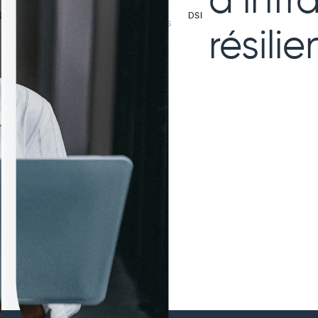
d’infr
Par
DSI
fonctions
résilie