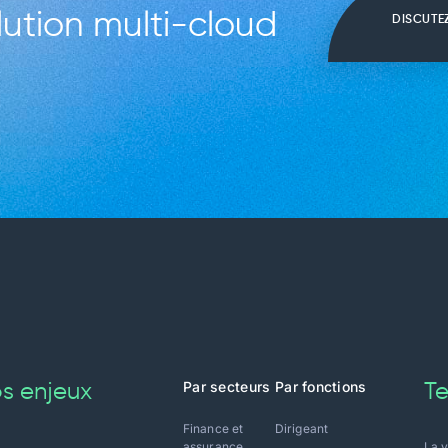
ution multi-cloud
DISCUTE
Par secteurs
Par fonctions
s enjeux
Te
Finance et
Dirigeant
assurance
La v