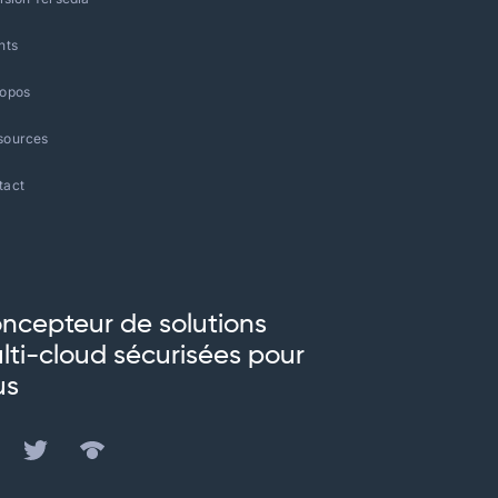
nts
ropos
sources
tact
ncepteur de solutions
lti-cloud sécurisées pour
us