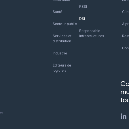
RSSI
Santé
Clie
DSI
Secteur public
À p
Responsable
Services et
Infrastructures
Res
distribution
Con
Industrie
Éditeurs de
logiciels
Co
mu
to
es