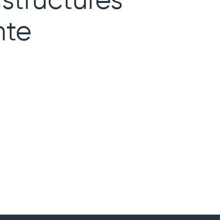
astructures
nte