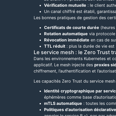
Vérification mutuelle
: le client auth
Un canal chiffré est établi, garantissa
Les bonnes pratiques de gestion des certi
Certificats de courte durée
(heures 
Rotation automatique
via protocole
Révocation immédiate
en cas de su
TTL réduit
: plus la durée de vie est
Le service mesh : le Zero Trust 
Dans les environnements Kubernetes et co
applicatif. Le mesh injecte des
proxies si
chiffrement, l’authentification et l’autori
Les capacités Zero Trust du service mesh 
Identité cryptographique par servi
éphémères comme base d’autorisati
mTLS automatique
: toutes les comm
Politiques d’autorisation déclarativ
appeler le service B »), pas par adres