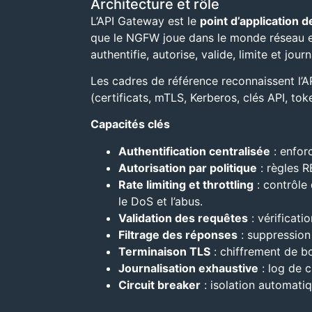
Architecture et rôle
L’API Gateway est le
point d’application d
que le NGFW joue dans le monde réseau et q
authentifie, autorise, valide, limite et jou
Les cadres de référence reconnaissent l
(certificats, mTLS, Kerberos, clés API, to
Capacités clés
Authentification centralisée
: enfor
Autorisation par politique
: règles R
Rate limiting et throttling
: contrôle
le DoS et l’abus.
Validation des requêtes
: vérificati
Filtrage des réponses
: suppression
Terminaison TLS
: chiffrement de b
Journalisation exhaustive
: log de c
Circuit breaker
: isolation automatiq