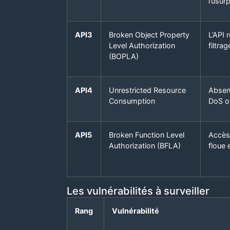
l’usur
API3
Broken Object Property
L’API 
Level Authorization
filtrag
(BOPLA)
API4
Unrestricted Resource
Absenc
Consumption
DoS o
API5
Broken Function Level
Accès 
Authorization (BFLA)
floue 
Les vulnérabilités à surveiller
Rang
Vulnérabilité