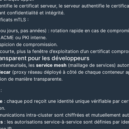
entifie le certificat serveur, le serveur authentifie le certifica
nt confidentialité et intégrité.
ficats mTLS :
ou jours, pas années) : rotation rapide en cas de compromi
 ACME ou PKI interne.
spicion de compromission.
 courte, plus la fenêtre d’exploitation d’un certificat compro
transparent pour les développeurs
nteneurisés, les
service mesh
(maillage de services) auto
decar
(proxy réseau déployé à côté de chaque conteneur appli
sation de manière transparente.
:
ce
: chaque pod reçoit une identité unique vérifiable par cer
on.
unications intra-cluster sont chiffrées et mutuellement aut
es
: les autorisations service-à-service sont définies par ide
se IP.