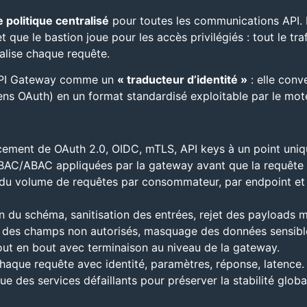
e politique centralisé
pour toutes les communications API. E
ue le bastion joue pour les accès privilégiés : tout le traf
rnalise chaque requête.
’API Gateway comme un
« traducteur d’identité »
: elle conv
kens OAuth) en un format standardisé exploitable par le mote
cement de OAuth 2.0, OIDC, mTLS, API keys à un point uniq
BAC/ABAC appliquées par la gateway avant que la requête n
 du volume de requêtes par consommateur, par endpoint et 
on du schéma, sanitisation des entrées, rejet des payloads 
 des champs non autorisés, masquage des données sensibl
out en bout avec terminaison au niveau de la gateway.
haque requête avec identité, paramètres, réponse, latence.
ue des services défaillants pour préserver la stabilité globa