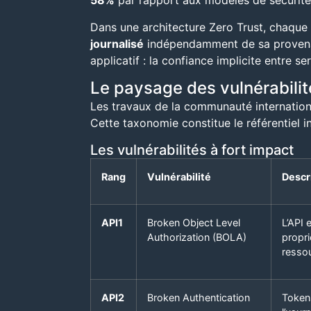
58%
par rapport aux modèles de sécurité 
Dans une architecture Zero Trust, chaque a
journalisé
indépendamment de sa provenance
applicatif : la confiance implicite entre se
Le paysage des vulnérabilité
Les travaux de la communauté internationale
Cette taxonomie constitue le référentiel i
Les vulnérabilités à fort impact
Rang
Vulnérabilité
Descr
API1
Broken Object Level
L’API 
Authorization (BOLA)
propri
resso
API2
Broken Authentication
Tokens