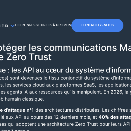
CLIENTS
RESSOURCES
À PROPOS
CONTACTEZ-NOUS
JEUX
Protéger les communications 
e Zero Trust
ue : les API au cœur du système d’infor
es) sont devenues le tissu conjonctif du système d’informat
, les services cloud aux plateformes SaaS, les application
les agents IA aux ressources qu’ils manipulent. En 2026, la 
eb humain classique.
e d’attaque n°1
des architectures distribuées. Les chiffres 
lié aux API au cours des 12 derniers mois, et
40% des atta
ses qui adoptent une architecture Zero Trust pour leurs AP