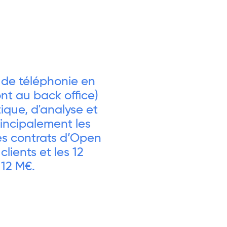
 de téléphonie en
nt au back office)
ique, d'analyse et
rincipalement les
es contrats d’Open
lients et les 12
 12 M€.