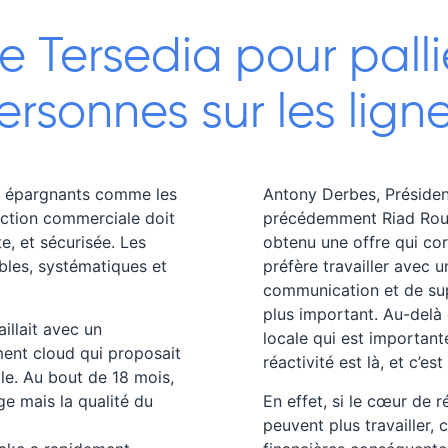
de Tersedia pour pall
rsonnes sur les lignes
s épargnants comme les
Antony Derbes, Présiden
saction commerciale doit
précédemment Riad Roub
te, et sécurisée. Les
obtenu une offre qui co
bles, systématiques et
préfère travailler avec 
communication et de sup
plus important. Au-delà d
illait avec un
locale qui est important
ment cloud qui proposait
réactivité est là, et c’est
ble. Au bout de 18 mois,
e mais la qualité du
En effet, si le cœur de 
peuvent plus travailler, 